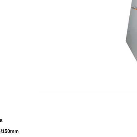
a
/150mm