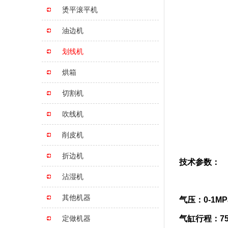
烫平滚平机
油边机
划线机
烘箱
切割机
吹线机
削皮机
折边机
技术参数：
沾湿机
其他机器
气压：0-1MP
定做机器
气缸行程：75